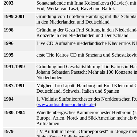
2003
Sonatenabende mit Irina Kolesnikova (Klavier), mi
Frid, Werke van Liszt, Ravel und Bartok
1999-2001
Gründung von TrioPhon Hamburg mit Ilka Schibila
in den Niederlanden und Deutschland
1998
Gründung der Geza Frid Stiftung in den Niederland
Konzerte in den Niederlanden und Deutschland
1996
Live CD-Aufnahme niederländische Klaviertrios
1995
erste Trio Kairos CD mit Smetana und Schostakovit
1991-1999
Gründung und Geschäftsführung Trio Kairos in Ha
Johann Sebastian Paetsch; Mehr als 100 Konzerte i
Niederlanden
1987-1991
Mitglied Trio Lipatti Hamburg mit Emil Klein und C
Deutschland, Schweiz, Italien und Spanien
1984
1. Violinist Sinfonieorchester des Norddeutschen 
(
www.ndrsinfonieorchester.de
)
1980-1984
Wuerttembergisches Kammerorchester Heilbronn (D)
Europa, Azien, Nord- und Süd-Amerika; mehr als 60 s
Aufnahmen
1979
TV-Auftritt mit dem "Omroeporkest" in "Jonge men
(Saint-Saens Violinkonzert)