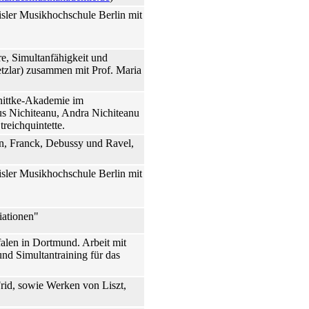
isler Musikhochschule Berlin mit
ire, Simultanfähigkeit und
etzlar) zusammen mit Prof. Maria
nittke-Akademie im
ius Nichiteanu, Andra Nichiteanu
reichquintette.
n, Franck, Debussy und Ravel,
isler Musikhochschule Berlin mit
iationen"
alen in Dortmund. Arbeit mit
und Simultantraining für das
rid, sowie Werken von Liszt,