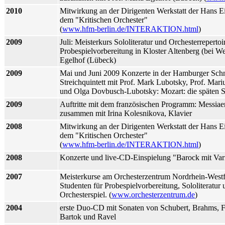
2010
Mitwirkung an der Dirigenten Werkstatt der Hans E
dem "Kritischen Orchester"
(
www.hfm-berlin.de/INTERAKTION.html
)
2009
Juli: Meisterkurs Sololiteratur und Orchesterreperto
Probespielvorbereitung in Kloster Altenberg (bei W
Egelhof (Lübeck)
2009
Mai und Juni 2009 Konzerte in der Hamburger Sch
Streichquintett mit Prof. Mark Lubotsky, Prof. Mar
und Olga Dovbusch-Lubotsky: Mozart: die späten St
2009
Auftritte mit dem französischen Programm: Messiae
zusammen mit Irina Kolesnikova, Klavier
2008
Mitwirkung an der Dirigenten Werkstatt der Hans E
dem "Kritischen Orchester"
(
www.hfm-berlin.de/INTERAKTION.html
)
2008
Konzerte und live-CD-Einspielung "Barock mit Var
2007
Meisterkurse am Orchesterzentrum Nordrhein-Westf
Studenten für Probespielvorbereitung, Sololiteratur 
Orchesterspiel. (
www.orchesterzentrum.de
)
2004
erste Duo-CD mit Sonaten von Schubert, Brahms, F
Bartok und Ravel