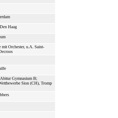
terdam
- Den Haag
eum
e mit Orchester, u.A. Saint-
 Decroos
ilfe
; Abitur Gymnasium B;
r Wettbewerbe Sion (CH), Tromp
bbers