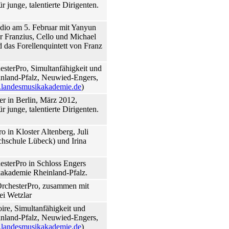
junge, talentierte Dirigenten.
io am 5. Februar mit Yanyun
r Franzius, Cello und Michael
d das Forellenquintett von Franz
sterPro, Simultanfähigkeit und
inland-Pfalz, Neuwied-Engers,
landesmusikakademie.de
)
r in Berlin, März 2012,
junge, talentierte Dirigenten.
 in Kloster Altenberg, Juli
hschule Lübeck) und Irina
sterPro in Schloss Engers
akademie Rheinland-Pfalz.
OrchesterPro, zusammen mit
ei Wetzlar
oire, Simultanfähigkeit und
inland-Pfalz, Neuwied-Engers,
landesmusikakademie.de
)