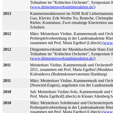
Teilnahme im "Kritischen Orchester", Symposium für 
(
www.dirigentenwerkstattinteraktion.de/
)
2013
Kammermusikkonzert im NDR Rolf Liebermannstud
Gao, Klavier, Erik Wenbo Xu, Bratsche, Christophe
Rieber, Kontrabass: Zwei einsätzige Klaviertrios un
Schubert.
2012
März: Meisterkurs Violine, Kammermusik und Orche
Probespielvorbereitung in der Landesakademie Rhe
zusammen mit Prof. Maria Egelhof (Lübeck) (
www.
2012
Dirigentenwerkstatt der Musikhochschule Hans Eisle
Teilnahme im "Kritischen Orchester", Symposium für 
(
www.dirigentenwerkstattinteraktion.de/
)
2011
Meisterkurs Violine, Kammermusik und OrchesterPro
2011, zusammen mit Prof. Maria Egelhof (Musikhoc
Kolesnikova (Brahmskonservatorium Hamburg)
2011
März: Meisterkurs Violine, Kammermusik und Orche
(Neuwied-Engers), angeboten von der Landesmusik
2010
Juli: Meisterkurs Violine-Solo, Kammermusik und 
Prof. Maria Egelhof(Lübeck) in Kloster Altenberg b
2010
März: Meisterkurs Sololiteratur und Orchesterrepert
Probespielvorbereitung in der Landesakademie Rhe
zusammen mit Prof. Maria Egelhof (Lübeck) (
www.