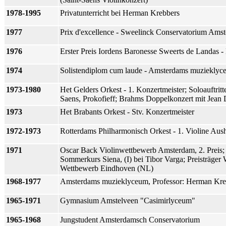
1978-1995
Privatunterricht bei Herman Krebbers
1977
Prix d'excellence - Sweelinck Conservatorium Ams
1976
Erster Preis Iordens Baronesse Sweerts de Landas 
1974
Solistendiplom cum laude - Amsterdams muzieklyc
1973-1980
Het Gelders Orkest - 1. Konzertmeister; Soloauftritt
Saens, Prokofieff; Brahms Doppelkonzert mit Jean
1973
Het Brabants Orkest - Stv. Konzertmeister
1972-1973
Rotterdams Philharmonisch Orkest - 1. Violine Aush
1971
Oscar Back Violinwettbewerb Amsterdam, 2. Preis
Sommerkurs Siena, (I) bei Tibor Varga; Preisträge
Wettbewerb Eindhoven (NL)
1968-1977
Amsterdams muzieklyceum, Professor: Herman Kre
1965-1971
Gymnasium Amstelveen "Casimirlyceum"
1965-1968
Jungstudent Amsterdamsch Conservatorium