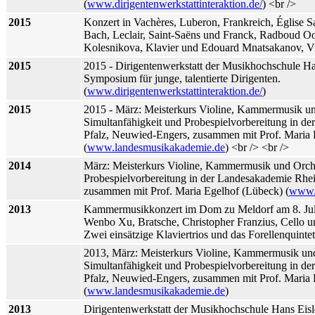
(
www.dirigentenwerkstattinteraktion.de/
) <br />
2015
Konzert in Vachères, Luberon, Frankreich, Église S
Bach, Leclair, Saint-Saëns und Franck, Radboud Oo
Kolesnikova, Klavier und Edouard Mnatsakanov, Vi
2015
2015 - Dirigentenwerkstatt der Musikhochschule Han
Symposium für junge, talentierte Dirigenten.
(
www.dirigentenwerkstattinteraktion.de/
)
2015
2015 - März: Meisterkurs Violine, Kammermusik un
Simultanfähigkeit und Probespielvorbereitung in d
Pfalz, Neuwied-Engers, zusammen mit Prof. Maria 
(
www.landesmusikakademie.de
) <br /> <br />
2014
März: Meisterkurs Violine, Kammermusik und Orche
Probespielvorbereitung in der Landesakademie Rhe
zusammen mit Prof. Maria Egelhof (Lübeck) (
www.
2013
Kammermusikkonzert im Dom zu Meldorf am 8. Juli
Wenbo Xu, Bratsche, Christopher Franzius, Cello u
Zwei einsätzige Klaviertrios und das Forellenquinte
2013, März: Meisterkurs Violine, Kammermusik un
Simultanfähigkeit und Probespielvorbereitung in d
Pfalz, Neuwied-Engers, zusammen mit Prof. Maria 
(
www.landesmusikakademie.de
)
2013
Dirigentenwerkstatt der Musikhochschule Hans Eisle