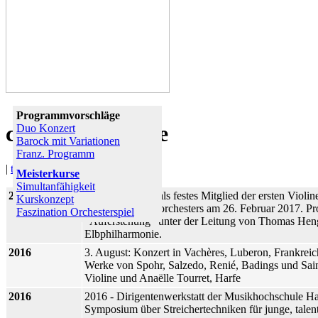
Programmvorschläge
curriculum vitae
Duo Konzert
Barock mit Variationen
Franz. Programm
|
text
|
tabellarisch
|
Meisterkurse
Simultanfähigkeit
2017
Letztes Konzert als festes Mitglied der ersten Viol
Kurskonzept
Elbphilharmonieorchesters am 26. Februar 2017. P
Faszination Orchesterspiel
"Auferstehung" unter der Leitung von Thomas Heng
Elbphilharmonie.
2016
3. August: Konzert in Vachères, Luberon, Frankreich
Werke von Spohr, Salzedo, Renié, Badings und Sa
Violine und Anaëlle Tourret, Harfe
2016
2016 - Dirigentenwerkstatt der Musikhochschule Han
Symposium über Streichertechniken für junge, talent