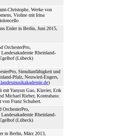
aint-Christophe, Werke von
mens, Violine mit Irina
oloncello
s Eisler in Berlin, Juni 2015,
d OrchesterPro,
er Landesakademie Rheinland-
Egelhof (Lübeck)
sterPro, Simultanfähigkeit und
inland-Pfalz, Neuwied-Engers,
landesmusikakademie.de
)
 mit Yanyun Gao, Klavier, Erik
nd Michael Rieber, Kontrabass:
tt von Franz Schubert.
d OrchesterPro,
er Landesakademie Rheinland-
Egelhof (Lübeck)
r in Berlin, März 2013,