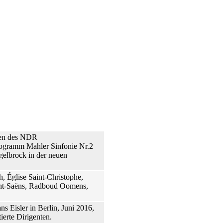
inen des NDR
rogramm Mahler Sinfonie Nr.2
elbrock in der neuen
, Église Saint-Christophe,
int-Saëns, Radboud Oomens,
s Eisler in Berlin, Juni 2016,
ierte Dirigenten.